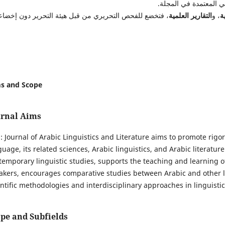
ي المعتمدة في المجلة.
ة
، و
التقارير العلمية
، فتخضع للفحص التحريري من قبل هيئة التحرير دون إخضاع
s and Scope
urnal Aims
: Journal of Arabic Linguistics and Literature aims to promote rigor
guage, its related sciences, Arabic linguistics, and Arabic literatu
temporary linguistic studies, supports the teaching and learning o
akers, encourages comparative studies between Arabic and other 
entific methodologies and interdisciplinary approaches in linguistic
pe and Subfields