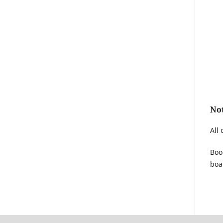
No
All 
Boo
boa