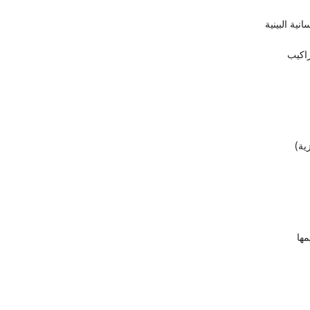
ية البينية
راكيب
ية)
مها