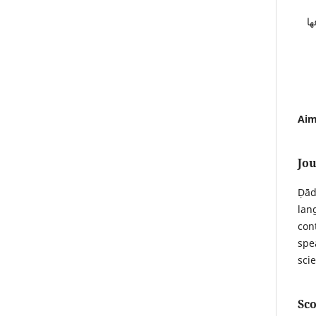
ها
Aim
Jo
Ḍād
lan
con
spe
sci
Sco