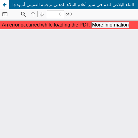
البناء البلاغي للذم في سير أعلام النبلاء للذهبي ترجمة القميني أنموذجا