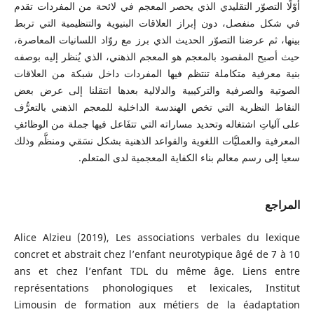
أوّلًا التصوّر التقليدي الذي يحصر المعجم في لائحة من المفردات تقدم
في شكل منفصل، دون إبراز العلاقات البنيوية والتنظيمية التي تربط
بينها، ثم عرضنا التصوّر الحديث الذي برز مع روّاد اللسانيات المعاصرة،
حيث أصبح المقصود بالمعجم هو المعجم الذهني، الذي يُنظر إليه بوصفه
بنية معرفية متكاملة تنتظم فيها المفردات داخل شبكة من العلاقات
الصوتية والصرفية والتركيبية والدلالية بعدها انتقلنا إلى عرض بعض
النقاط النظرية التي تخص الهندسة الداخلية للمعجم الذهني بالتعرُّف
على آلياتِ اشتغاله وتحديد مساراته التي تتفَاعل فيها جملة من الوظائفِ
المعرفية والعمليَّات اللغوية والقواعد الذهنية بشكل نسَقي ومنظَّم وذلك
سعيا إلى رسم معالم بناء الكفاية المعجمية لدى المتعلم.
المراجع
Alice Alzieu (2019), Les associations verbales du lexique
concret et abstrait chez l’enfant neurotypique âgé de 7 à 10
ans et chez l’enfant TDL du même âge. Liens entre
représentations phonologiques et lexicales, Institut
Limousin de formation aux métiers de la éadaptation