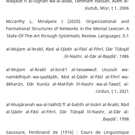
Maqālāt fī al-lughah wa-al-adab, Tammām Ḥassān, ʻĀlam al-
Kutub, Miṣr, ṭ 1، 2006.
Mccarthy L, Miralpeix I (2020). Organizational and
Formational Structures of Networks in the Mental Lexicon: A
State-Of-The-Art through Systematic Review. Languages ;5:1
al-Muʻjam al-ʻArabī, ʻAbd al-Qādir al-Fāsī al-Fihrī, Dār Tūbqāl
lil-Nashr, al-Dār al-Bayḍāʼ، 1986.
al-Muʻjam al-ʻArabī al-bināʼī al-tanawwuʻī: Ususuh wa-
namādhijuh wa-qaḍāyāh, ʻAbd al-Qādir al-Fāsī al-Fihrī wa-
ākharūn, Dār Kunūz al-Maʻrifah lil-Nashr wa-al-Tawzīʻ, al-
Urdun, ṭ 1، 2021.
al-Muqāranah wa-al-takhṭīṭ fī al-baḥth al-lisānī al-ʻArabī, ʻAbd
al-Qādir al-Fāsī al-Fihrī, Dār Tūbqāl lil-Nashr, al-Dār al-
Bayḍāʼ، 1998.
Saussure, Ferdinand de (1916) : Cours de Linguistique