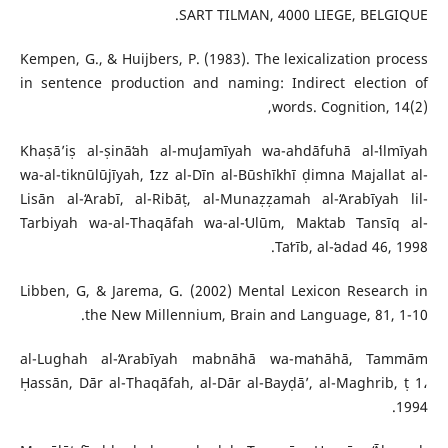
SART TILMAN, 4000 LIEGE, BELGIQUE.
Kempen, G., & Huijbers, P. (1983). The lexicalization process
in sentence production and naming: Indirect election of
words. Cognition, 14(2),
Khaṣāʼiṣ al-ṣināʻah al-muʻjamīyah wa-ahdāfuhā al-ʻilmīyah
wa-al-tiknūlūjīyah, ʻIzz al-Dīn al-Būshīkhī ḍimna Majallat al-
Lisān al-ʻArabī, al-Ribāṭ, al-Munaẓẓamah al-ʻArabīyah lil-
Tarbiyah wa-al-Thaqāfah wa-al-ʻUlūm, Maktab Tansīq al-
Taʻrīb, al-ʻadad 46, 1998.
Libben, G, & Jarema, G. (2002) Mental Lexicon Research in
the New Millennium, Brain and Language, 81, 1-10.
al-Lughah al-ʻArabīyah mabnāhā wa-maʻnāhā, Tammām
Ḥassān, Dār al-Thaqāfah, al-Dār al-Bayḍāʼ, al-Maghrib, ṭ 1،
1994.