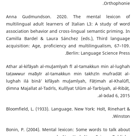
Orthophonie.
Anna Gudmundson. 2020. The mental lexicon of
multilingual adult learners of Italian L3: A study of word
association behavior and cross-lingual semantic priming. In
Camilla Bardel & Laura Sánchez (eds.), Third language
acquisition: Age, proficiency and multilingualism, 67–109.
Berlin: Language Science Press.
Athar al-kifāyah al-muʻjamīyah fī al-tamakkun min al-lughah
taṭawwur maʻāyīr al-tamakkun min takhzīn mufradāt al-
lughah ilá bināʼ kifāyah muʻjamīyah, Fāṭimah al-Khalūfī,
ḍimna Majallat al-Tadrīs, Kullīyat ʻUlūm al-Tarbiyah, al-Ribāṭ,
al-ʻadad 6, 2015.
Bloomfield, L. (1933). Language. New York: Holt, Rinehart &
Winston.
Bonin, P. (2004). Mental lexicon: Some words to talk about