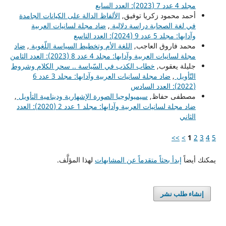
مجلد 4 عدد 7 (2023): العدد السابع
أحمد محمود زكريا توفيق,
الألفاظ الدالة على الكيانات الجامدة
في لغة الصحابة دراسة دلالية
,
ضاد مجلة لسانيات العربية
وآدابها: مجلد 5 عدد 9 (2024): العدد التاسع
محمد فاروق العاجب,
اللغة الأم وتخطيط السياسة اللّغوية
,
ضاد
مجلة لسانيات العربية وآدابها: مجلد 4 عدد 8 (2023): العدد الثامن
جليلة يعقوب,
خطاب الكذب في السّياسة .. سحر الكلام وشروط
التّأويل
,
ضاد مجلة لسانيات العربية وآدابها: مجلد 3 عدد 6
(2022): العدد السادس
مصطفى حفاظ,
سيميولوجيا الصورة الإشهارية ودينامية التأويل
,
ضاد مجلة لسانيات العربية وآدابها: مجلد 1 عدد 2 (2020): العدد
الثاني
>>
>
1
2
3
4
5
يمكنك أيضاً
إبدأ بحثاً متقدماً عن المشابهات
لهذا المؤلَّف.
إنشاء طلب نشر