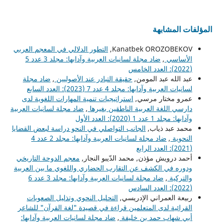
المؤلفات المشابهة
Kanatbek OROZOBEKOV,
التطور الدلالي في المعجم العربي
الأساسي
,
ضاد مجلة لسانيات العربية وآدابها: مجلد 3 عدد 5
(2022): العدد الخامس
عبد الله عبد المومن,
حقيقة التبادر عند الأصوليين
,
ضاد مجلة
لسانيات العربية وآدابها: مجلد 4 عدد 7 (2023): العدد السابع
عمرو مختار مرسي,
استراتيجيات تنمية المهارات اللغوية لدى
دارسي اللغة العربية الناطقين بغيرها
,
ضاد مجلة لسانيات العربية
وآدابها: مجلد 1 عدد 1 (2020): العدد الأول
محمد عبد ذياب,
الجانب التواصلي في النحو دراسة لبعض القضايا
النحوية
,
ضاد مجلة لسانيات العربية وآدابها: مجلد 2 عدد 4
(2021): العدد الرابع
أحمد درويش مؤذن, محمد الدّيبو النجار,
معجم الدوحة التاريخي
ودوره في الكشف عن التقارب الحضاري واللغوي ما بين العربية
والتركية
,
ضاد مجلة لسانيات العربية وآدابها: مجلد 3 عدد 6
(2022): العدد السادس
ربيعة العمراني الإدريسي,
التحليل النحوي وتذليل الصعوبات
القرائية لدى المتعلمين قراءة في قصيدة "لغة القرآن" للشاعر
أبي شهاب حمد بن خليفة
,
ضاد مجلة لسانيات العربية وآدابها: