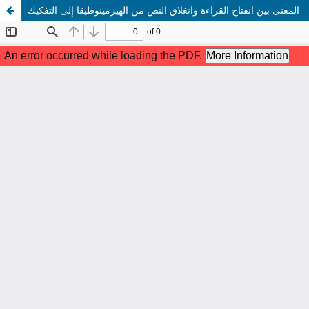
المعنى بين انفتاح القراءة وانغلاق النص من الهيرمينوطيقا إلى التفكيك