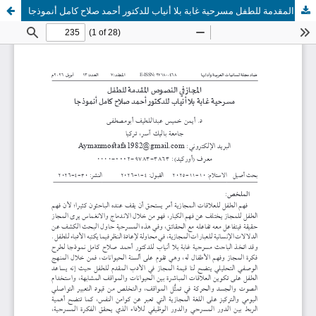
المجاز في النصوص المقدمة للطفل مسرحية غابة بلا أنياب للدكتور أحمد صلاح كامل أنموذجا