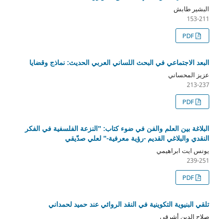
البشير طابش
153-211
PDF
البعد الاجتماعي في البحث اللساني العربي الحديث: نماذج وقضايا
عزيز المحساني
213-237
PDF
البلاغة بين العلم والفن في ضوء كتاب: "النزعة الفلسفية في الفكر
النقدي والبلاغي القديم -رؤية معرفية-" لعلي صدّيقي
يونس ايت ابراهيمي
239-251
PDF
تلقي البنيوية التكوينية في النقد الروائي عند حميد لحمداني
صلاح الدين أشرقي