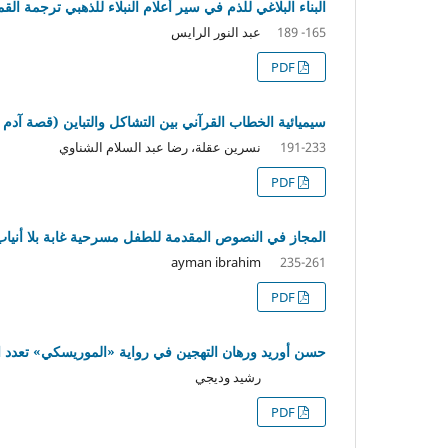
البناء البلاغي للذم في سير أعلام النبلاء للذهبي ترجمة الق
عبد النور الرايس
165- 189
PDF
سيميائية الخطاب القرآني بين التشاكل والتباين (قصة آدم ع
نسرين عقلة، رضا عبد السلام الشناوي
191-233
PDF
المجاز في النصوص المقدمة للطفل مسرحية غابة بلا أنياب
ayman ibrahim
235-261
PDF
حسن أوريد ورهان التهجين في رواية «الموريسكي» تعدد ا
رشيد وديجي
PDF