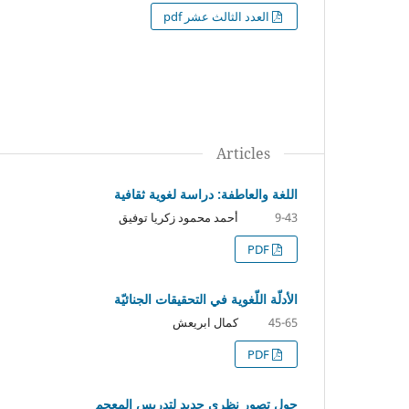
العدد الثالث عشر pdf
Articles
اللغة والعاطفة: دراسة لغوية ثقافية
أحمد محمود زكريا توفيق
9-43
PDF
الأدلّة اللّغوية في التحقيقات الجنائيّة
كمال ابريعش
45-65
PDF
حول تصور نظري جديد لتدريس المعجم