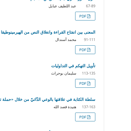
عبد اللطيف عبايل
67-89
PDF
المعنى بين انفتاح القراءة وانغلاق النص من الهيرمينوطيقا 
محمد أسندال
91-111
PDF
تأويل التهكم في التداوليات
سليمان بوحراث
113-135
PDF
سلطة الكتابة في علاقتها بالوعي الذّاتيّ من خلال «حملة ت
هنيدة قصد الله
137-163
PDF