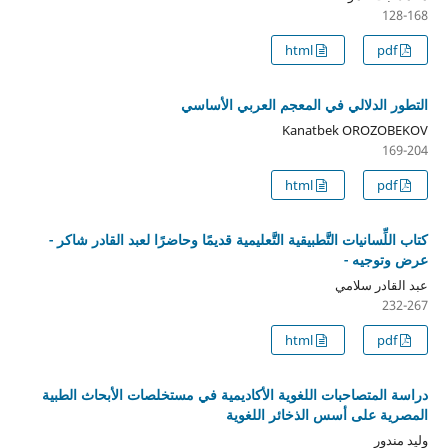
128-168
html
pdf
التطور الدلالي في المعجم العربي الأساسي
Kanatbek OROZOBEKOV
169-204
html
pdf
كتاب اللِّسانيات التَّطبيقية التَّعليمية قديمًا وحاضرًا لعبد القادر شاكر -
عرض وتوجيه -
عبد القادر سلامي
232-267
html
pdf
دراسة المتصاحبات اللغوية الأكاديمية في مستخلصات الأبحاث الطبية
المصرية على أسس الذخائر اللغوية
وليد مندور