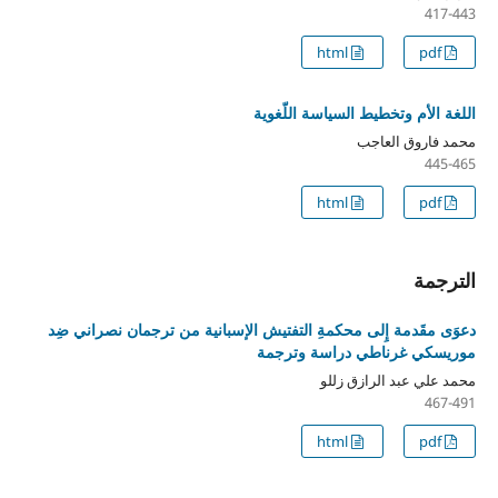
417-443
html
pdf
اللغة الأم وتخطيط السياسة اللّغوية
محمد فاروق العاجب
445-465
html
pdf
الترجمة
دعوَى مقَدمة إِلى محكمةِ التفتيش الإسبانية من ترجمان نصراني ضِد
موريسكي غرناطي دراسة وترجمة
محمد علي عبد الرازق زللو
467-491
html
pdf