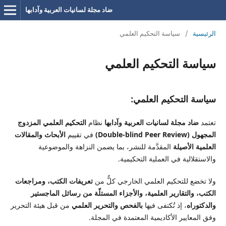
ضاد مجلة لسانيات العربية وآدابها
الرئيسية
/
سياسة التحكيم العلمي
سياسة التحكيم العلمي
سياسة التحكيم العلمي:
تعتمد
ضاد مجلة لسانيات العربية وآدابها
نظام
التحكيم العلمي المزدوج
المجهول (Double-blind Peer Review)
في تقييم
الأبحاث والمقالات
العلمية الأصيلة
المقدَّمة للنشر، بما يضمن النزاهة والموضوعية
والاستقلالية في العملية التحكيمية.
ولا تخضع للتحكيم العلمي الخارجي كلٌّ من
تعريفات الكتب، ومراجعات
الكتب، والتقارير العلمية، والأجزاء المستلّة من رسائل الماجستير
والدكتوراه
، إذ تُكتفى فيها
بالفحص والتحرير العلمي
من قبل هيئة التحرير
وفق المعايير الأكاديمية المعتمدة في المجلة.